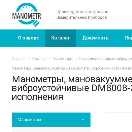
Производство контрольно-
измерительных приборов
О заводе
Каталог
Документы
По
Главная
Каталог
Манометры
Коррозионностойкие виброуст
Манометры, мановакуумметры и вакуумметры коррозионностойкие виб
Манометры, мановакуумме
виброустойчивые DM8008-3
исполнения
Манометры