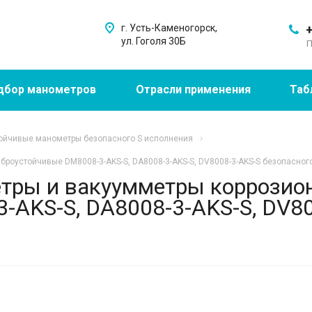
г. Усть-Каменогорск,
+
ул. Гоголя 30Б
П
дбор манометров
Отрасли применения
Таб
ойчивые манометры безопасного S исполнения
роустойчивые DM8008-3-AKS-S, DA8008-3-AKS-S, DV8008-3-AKS-S безопасног
тры и вакуумметры коррозио
-AKS-S, DA8008-3-AKS-S, DV80