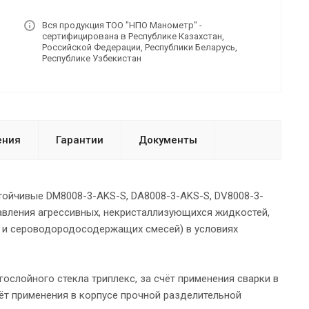
Вся продукция ТОО "НПО Манометр" -
сертифицирована в Республике Казахстан,
Российской Федерации, Республики Беларусь,
Республике Узбекистан
ения
Гарантии
Документы
ойчивые DM8008-3-AKS-S, DA8008-3-AKS-S, DV8008-3-
вления агрессивных, некристаллизующихся жидкостей,
о- и сероводородосодержащих смесей) в условиях
ослойного стекла триплекс, за счёт применения сварки в
чёт применения в корпусе прочной разделительной