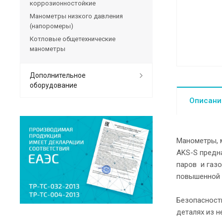
коррозионностойкие
Манометры низкого давления
(напоромеры)
Котловые общетехнические
манометры
Дополнительное
оборудование
Описани
Манометры, 
AKS-S предн
паров и газо
повышенной в
Безопасность
деталях из н