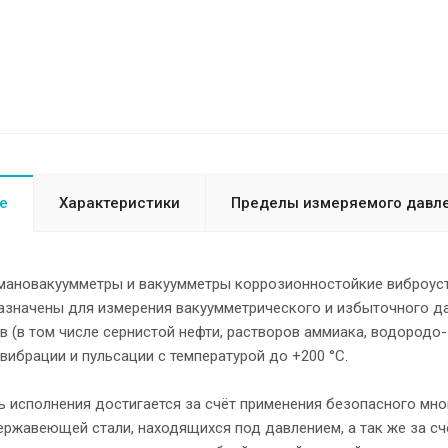
е
Характеристики
Пределы измеряемого давл
мановакуумметры и вакуумметры коррозионностойкие виброуст
азначены для измерения вакуумметрического и избыточного да
в (в том числе сернистой нефти, растворов аммиака, водород
ибрации и пульсации с температурой до +200 °С.
 исполнения достигается за счёт применения безопасного мног
ержавеющей стали, находящихся под давлением, а так же за с