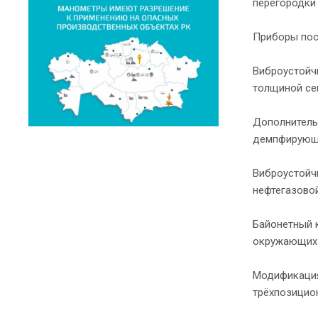
перегородки 
Приборы пос
Виброустойч
толщиной се
Дополнитель
демпфирующ
Виброустойч
нефтегазовой
Байонетный 
окружающих 
Модификация
трёхпозицио