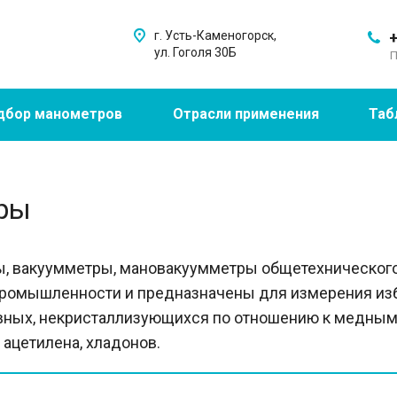
г. Усть-Каменогорск,
+
ул. Гоголя 30Б
П
дбор манометров
Отрасли применения
Таб
ры
, вакуумметры, мановакуумметры общетехнического
промышленности и предназначены для измерения из
ных, некристаллизующихся по отношению к медным сп
 ацетилена, хладонов.