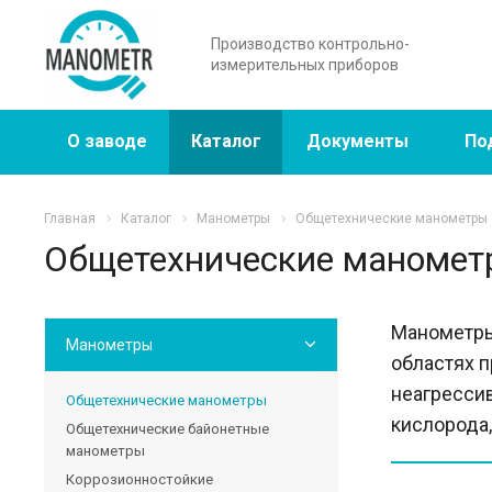
Производство контрольно-
измерительных приборов
О заводе
Каталог
Документы
По
Главная
Каталог
Манометры
Общетехнические манометры
Общетехнические маномет
Манометры
Манометры
областях 
неагрессив
Общетехнические манометры
кислорода,
Общетехнические байонетные
манометры
Коррозионностойкие